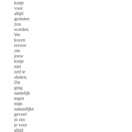
kistje
voor
altijd
gesloten
zou
worden.
We
kozen
ervoor
om
jouw
kistje
niet
zelf te
sluiten.
Dit
ging
namelijk
tegen
mijn
natuurlijke
gevoel
in om
je voor
altijd