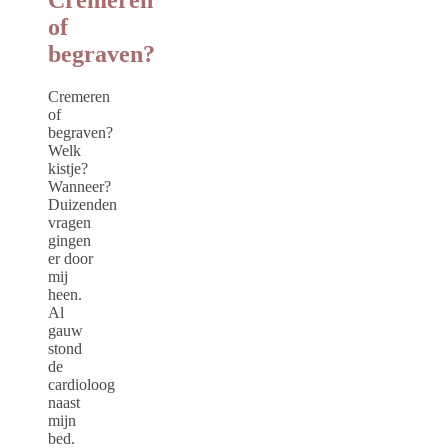
of
begraven?
Cremeren
of
begraven?
Welk
kistje?
Wanneer?
Duizenden
vragen
gingen
er door
mij
heen.
Al
gauw
stond
de
cardioloog
naast
mijn
bed.