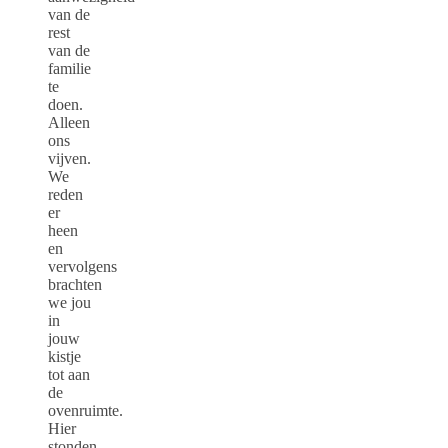
van de
rest
van de
familie
te
doen.
Alleen
ons
vijven.
We
reden
er
heen
en
vervolgens
brachten
we jou
in
jouw
kistje
tot aan
de
ovenruimte.
Hier
stonden