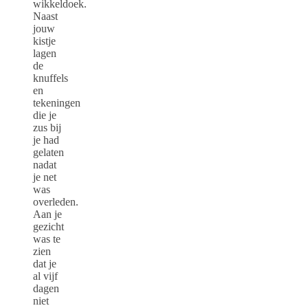
wikkeldoek.
Naast
jouw
kistje
lagen
de
knuffels
en
tekeningen
die je
zus bij
je had
gelaten
nadat
je net
was
overleden.
Aan je
gezicht
was te
zien
dat je
al vijf
dagen
niet