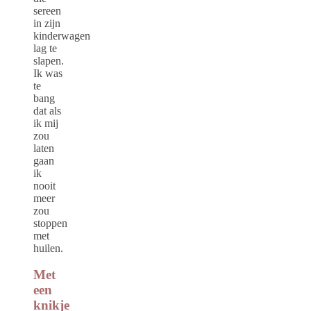
sereen
in zijn
kinderwagen
lag te
slapen.
Ik was
te
bang
dat als
ik mij
zou
laten
gaan
ik
nooit
meer
zou
stoppen
met
huilen.
Met
een
knikje