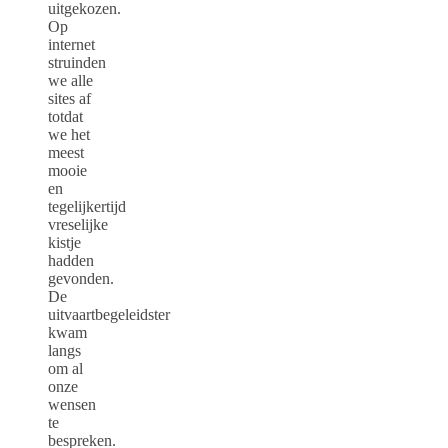
uitgekozen.
Op
internet
struinden
we alle
sites af
totdat
we het
meest
mooie
en
tegelijkertijd
vreselijke
kistje
hadden
gevonden.
De
uitvaartbegeleidster
kwam
langs
om al
onze
wensen
te
bespreken.