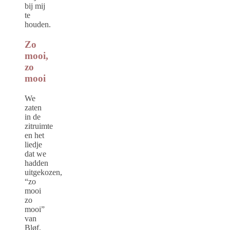
bij mij
te
houden.
Zo
mooi,
zo
mooi
We
zaten
in de
zitruimte
en het
liedje
dat we
hadden
uitgekozen,
“zo
mooi
zo
mooi”
van
Bløf,