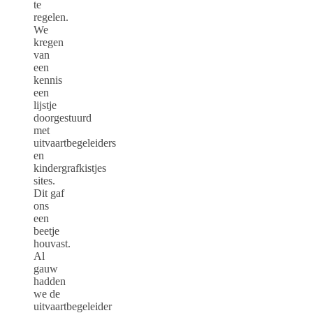
te
regelen.
We
kregen
van
een
kennis
een
lijstje
doorgestuurd
met
uitvaartbegeleiders
en
kindergrafkistjes
sites.
Dit gaf
ons
een
beetje
houvast.
Al
gauw
hadden
we de
uitvaartbegeleider