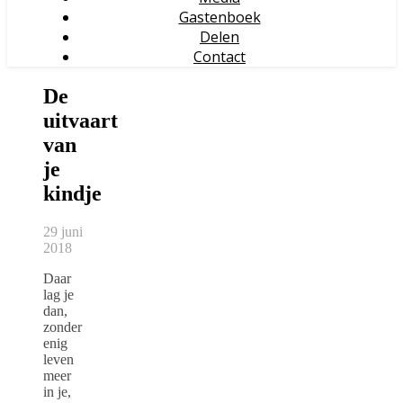
Gastenboek
Delen
Contact
De
uitvaart
van
je
kindje
29 juni
2018
Daar
lag je
dan,
zonder
enig
leven
meer
in je,