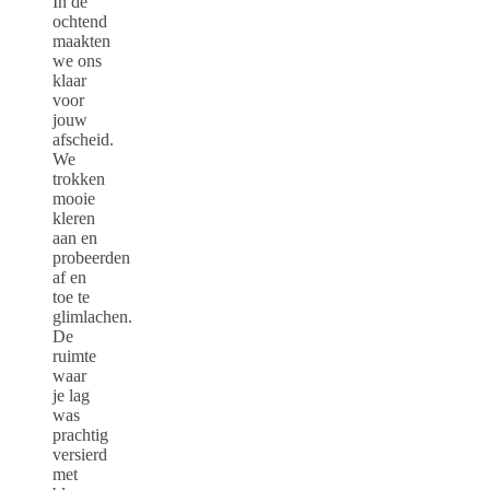
In de
ochtend
maakten
we ons
klaar
voor
jouw
afscheid.
We
trokken
mooie
kleren
aan en
probeerden
af en
toe te
glimlachen.
De
ruimte
waar
je lag
was
prachtig
versierd
met