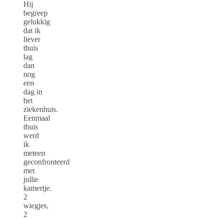
Hij
begreep
gelukkig
dat ik
liever
thuis
lag
dan
nog
een
dag in
het
ziekenhuis.
Eenmaal
thuis
werd
ik
meteen
geconfronteerd
met
jullie
kamertje.
2
wiegjes,
2