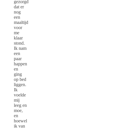
gezorgd
dat er
nog
een
maaltijd
voor
me
klaar
stond.
Ik nam
een
paar
happen
en
ging
op bed
liggen.
Ik
voelde
mij
leeg en
moe,
en
hoewel
ik van