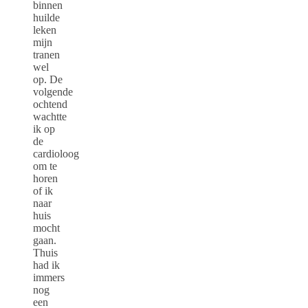
binnen
huilde
leken
mijn
tranen
wel
op. De
volgende
ochtend
wachtte
ik op
de
cardioloog
om te
horen
of ik
naar
huis
mocht
gaan.
Thuis
had ik
immers
nog
een