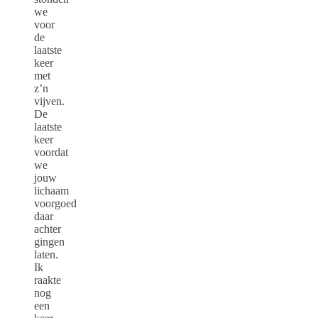
we
voor
de
laatste
keer
met
z’n
vijven.
De
laatste
keer
voordat
we
jouw
lichaam
voorgoed
daar
achter
gingen
laten.
Ik
raakte
nog
een