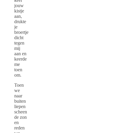
keer
jouw
kistje
aan,
drukte
je
broertje
dicht
tegen
mij
aan en
keerde
me
toen
om.
Toen
we
naar
buiten
liepen
scheen
de zon
en
reden