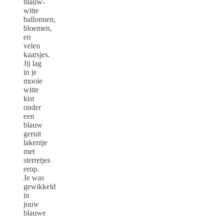
blauw-
witte
ballonnen,
bloemen,
en
velen
kaarsjes.
Jij lag
in je
mooie
witte
kist
onder
een
blauw
geruit
lakentje
met
sterretjes
erop.
Je was
gewikkeld
in
jouw
blauwe