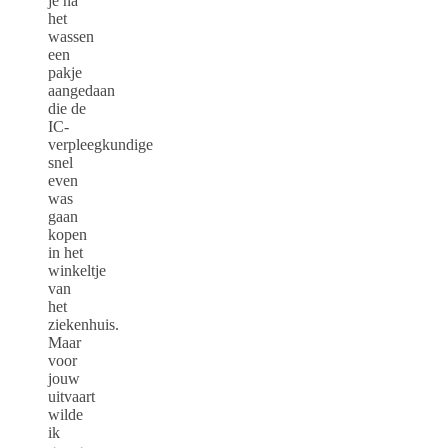
je na
het
wassen
een
pakje
aangedaan
die de
IC-
verpleegkundige
snel
even
was
gaan
kopen
in het
winkeltje
van
het
ziekenhuis.
Maar
voor
jouw
uitvaart
wilde
ik