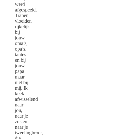
werd
afgespeeld.
Tranen
vloeiden
rijkelijk
bij
jouw
oma’s,
opa’s,
tantes
en bij
jouw
papa
maar
niet bij
mij. Ik
keek
afwisselend
naar
jou,
naar je
zus en
naar je
tweelingbroer,
die