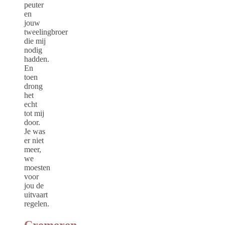
peuter
en
jouw
tweelingbroer
die mij
nodig
hadden.
En
toen
drong
het
echt
tot mij
door.
Je was
er niet
meer,
we
moesten
voor
jou de
uitvaart
regelen.
Cremeren