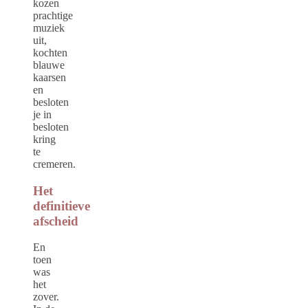
kozen
prachtige
muziek
uit,
kochten
blauwe
kaarsen
en
besloten
je in
besloten
kring
te
cremeren.
Het
definitieve
afscheid
En
toen
was
het
zover.