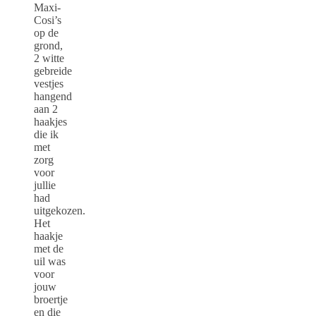
Maxi-
Cosi’s
op de
grond,
2 witte
gebreide
vestjes
hangend
aan 2
haakjes
die ik
met
zorg
voor
jullie
had
uitgekozen.
Het
haakje
met de
uil was
voor
jouw
broertje
en die