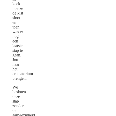
keek
hoe ze
de kist
sloot
en
toen
was er
nog
een
laatste
stap te
gaan.
Jou
naar
het
crematorium
brengen.
We
besloten
deze
stap
zonder
de
aanwezigheid