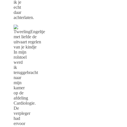
ik je
echt
daar
achterlaten.
In mijn
rolstoel
werd
ik
teruggebracht
naar
mijn
kamer
op de
afdeling
Cardiologie.
De
verpleger
had
ervoor