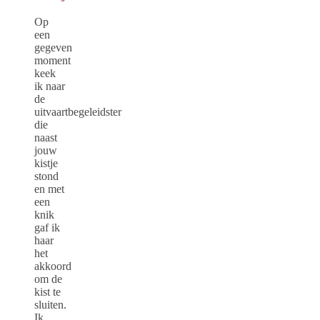
Op
een
gegeven
moment
keek
ik naar
de
uitvaartbegeleidster
die
naast
jouw
kistje
stond
en met
een
knik
gaf ik
haar
het
akkoord
om de
kist te
sluiten.
Ik